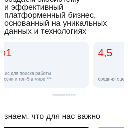
и эффективный
платформенный бизнес,
основанный на уникальных
данных и технологиях
4,5
20
сотруд
средняя оценка hh.ru как работодателя **
в hh.ru
знаем, что для нас важно