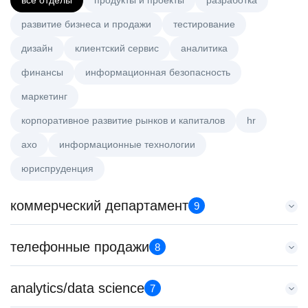
все отделы
продукты и проекты
разработка
развитие бизнеса и продажи
тестирование
дизайн
клиентский сервис
аналитика
финансы
информационная безопасность
маркетинг
корпоративное развитие рынков и капиталов
hr
axo
информационные технологии
юриспруденция
коммерческий департамент
9
Key Account Manager (EdTech)
телефонные продажи
8
HeadHunter::Коммерческий департамент
4 авг. 2026
Старший специалист телемаркетинга
analytics/data science
150000 ₽
7
HeadHunter::Телефонные продажи
Ярославль