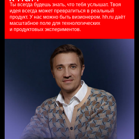
HeadHunter::Коммерческий департамент
29 июл. 2026
Ташкент
Ты всегда будешь знать, что тебя услышат.
Твоя
4 авг. 2026
з/п не указана
идея всегда может превратиться в реальный
Бренд-менеджер b2c
150000 ₽
Москва
продукт.
У нас можно быть визионером. hh.ru даёт
Менеджер по продажам в сегменте малого и среднего
HeadHunter::Департамент маркетинга
Санкт-Петербург
масштабное поле для технологических
бизнеса
вчера
и продуктовых экспериментов.
HeadHunter::Телефонные продажи
з/п не указана
Аналитик данных (направление Enterprise продаж)
вчера
Москва
HeadHunter::Коммерческий департамент
111800 - 186500 ₽
4 авг. 2026
Ярославль
з/п не указана
Москва