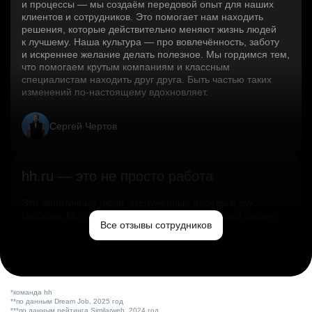
и процессы — мы создаём передовой опыт для наших
клиентов и сотрудников. Это помогает нам находить
решения, которые действительно меняют жизнь людей
к лучшему. Наша культура — про вовлечённость, заботу
и искреннее желание делать полезное. Мы гордимся тем,
что помогаем крутым компаниям и классным
специалистам находить друг друга. Быть частью таких
изменений по‑настоящему вдохновляет.
Сергей Чертов
hh.ru — это не просто работа
Это эмпатичные люди, заслуженные победы и дух
свободы. Мы помогаем миру и создаём лучший сервис
Все отзывы сотрудников
по поиску работы в стране.
Ольга Емельянова
*команда hh
**по данным Dream Job, 2025 год
***по данным рейтинга Similarweb, 2024 год