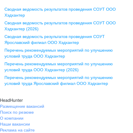
Сводная ведомость результатов проведения СОУТ ООО
Воронеж
Хэдхантер
Сводная ведомость результатов проведения СОУТ ООО
ул. Комиссаржевской, д. 10,
Хэдхантер (2026)
офис 1212
Сводная ведомость результатов проведения СОУТ
+7 473 280-05-05
Ярославский филиал ООО Хэдхантер
pr@vrn.hh.ru
Перечень рекомендуемых мероприятий по улучшению
условий труда ООО Хэдхантер
Казань
Перечень рекомендуемых мероприятий по улучшению
ул. Спартаковская, д. 2А, этаж 3,
условий труда ООО Хэдхантер (2026)
помещение 15
Перечень рекомендуемых мероприятий по улучшению
условий труда Ярославский филиал ООО Хэдхантер
+7 843 212-12-50
pr@kzn.hh.ru
HeadHunter
Размещение вакансий
Екатеринбург
Поиск по резюме
ул. Боевых Дружин, стр. 20,
О компании
5 этаж, офис 505, 521
Наши вакансии
Реклама на сайте
+7 343 226-79-99