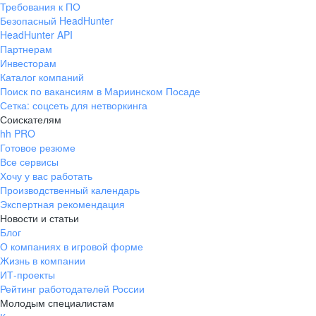
Требования к ПО
pr@ural.hh.ru
Безопасный HeadHunter
HeadHunter API
Краснодар
Партнерам
Инвесторам
ул. Янковского, д. 169, 7 этаж,
Каталог компаний
706 каб.
Поиск по вакансиям в Мариинском Посаде
+7 861 205-55-57
Сетка: соцсеть для нетворкинга
pr@krd.hh.ru
Соискателям
hh PRO
Готовое резюме
Владивосток
Все сервисы
пер. Ланинский д. 4, офис 3.4
Хочу у вас работать
Производственный календарь
+7 423 202-33-28
Экспертная рекомендация
pr@dv.hh.ru
Новости и статьи
Блог
Новосибирск
О компаниях в игровой форме
Жизнь в компании
ул. Большевистская, д. 35,
ИТ-проекты
помещение 21
Рейтинг работодателей России
+7 383 207-94-64
Молодым специалистам