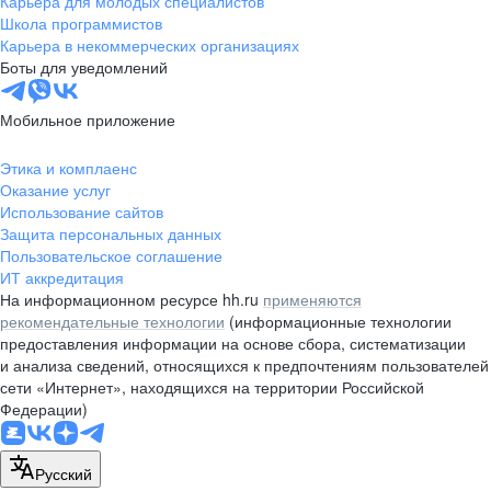
Карьера для молодых специалистов
pr@nsk.hh.ru
Школа программистов
Карьера в некоммерческих организациях
Минск
Боты для уведомлений
пр-т Дзержинского, д. 57,
10 этаж, помещение 45-1
Мобильное приложение
+375 (17)
336-03-02
Этика и комплаенс
pr@rabota.by
Оказание услуг
Использование сайтов
Алматы
Защита персональных данных
Пользовательское соглашение
пр. Абая, д. 151, БЦ Алатау,
ИТ аккредитация
12 этаж, офис 1209
На информационном ресурсе hh.ru
применяются
+7 727 232-13-13
рекомендательные технологии
(информационные технологии
pr@headhunter.com.kz
предоставления информации на основе сбора, систематизации
и анализа сведений, относящихся к предпочтениям пользователей
сети «Интернет», находящихся на территории Российской
Федерации)
Русский