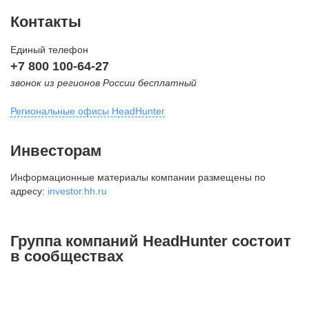
Контакты
Единый телефон
+7 800 100-64-27
звонок из регионов России бесплатный
Региональные офисы HeadHunter
Москва
Инвесторам
внутригородская территория
Информационные материалы компании размещены по
Муниципальный округ Тверской,
адресу:
investor.hh.ru
2-я Брестская ул., д. 48,
помещение 25
+7 495 974-64-27
Группа компаний HeadHunter состоит
+7 495 980-64-27
в сообществах
+7 495 134-92-24
press@hh.ru